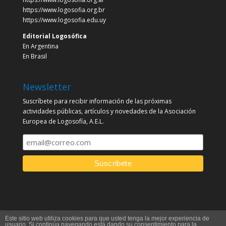
https://www.logosofia.org.br
https://www.logosofia.edu.uy
Editorial Logosófica
En Argentina
En Brasil
Newsletter
Suscríbete para recibir información de las próximas
actividades públicas, artículos y novedades de la Asociación
Europea de Logosofía, A.E.L.
Este sitio web utiliza cookies para que usted tenga la mejor experiencia de
usuario. Si continúa navegando está dando su consentimiento para la