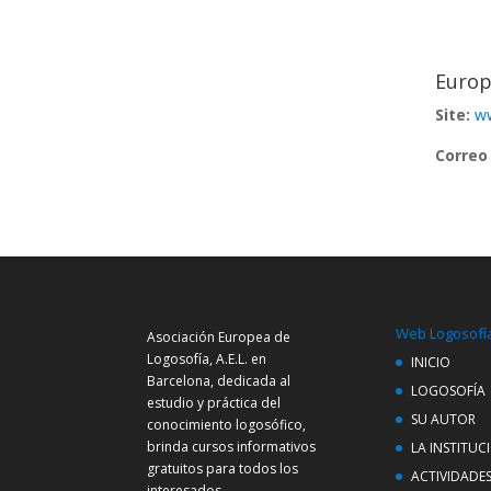
Euro
Site:
ww
Correo 
Web Logosofí
Asociación Europea de
Logosofía, A.E.L. en
INICIO
Barcelona, dedicada al
LOGOSOFÍA
estudio y práctica del
SU AUTOR
conocimiento logosófico,
brinda cursos informativos
LA INSTITUC
gratuitos para todos los
ACTIVIDADE
interesados.