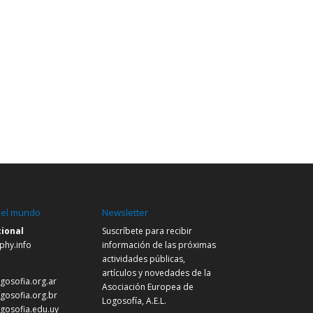
 el mundo
Newsletter
cional
Suscríbete para recibir
phy.info
información de las próximas
actividades públicas,
s
artículos y novedades de la
gosofia.org.ar
Asociación Europea de
ogosofia.org.br
Logosofía, A.E.L.
ogosofia.edu.uy