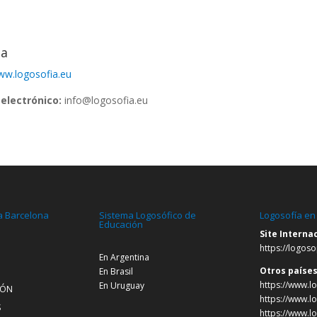
pa
w.logosofia.eu
electrónico:
info@logosofia.eu
a Barcelona
Sistema Logosófico de
Logosofía en
Educación
Site Interna
https://logoso
En Argentina
Otros paíse
En Brasil
https://www.lo
En Uruguay
IÓN
https://www.l
S
https://www.l