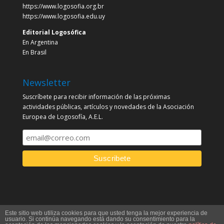
https://www.logosofia.org.br
https://www.logosofia.edu.uy
Editorial Logosófica
En Argentina
En Brasil
Newsletter
Suscríbete para recibir información de las próximas
actividades públicas, artículos y novedades de la Asociación
Europea de Logosofía, A.E.L.
Este sitio web utiliza cookies para que usted tenga la mejor experiencia de
usuario. Si continúa navegando está dando su consentimiento para la
¿Preguntas sobre Logosofía? ¡Escríbenos!