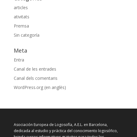
articles
ativitats
Premsa
Sin categoría
Meta
Entra
Canal de les entrades
Canal dels comentaris
WordPress.org (en anglès)
Asociación Europea de Logosofía, A.E.L. en Barcelona,
dedicada al estudio y práctica del conocimiento logosófico,
brinda cursos informativos gratuitos para todos los